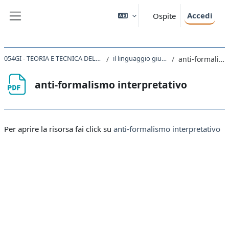
Vai al contenuto principale
Accedi
Ospite
Pannello laterale
054GI - TEORIA E TECNICA DELLA NORMAZIONE E DELL'INTERPRETAZIONE 2021
il linguaggio giuridico e l'interpretazione
anti-formalismo interpretativo
anti-formalismo interpretativo
Aggregazione dei criteri
Per aprire la risorsa fai click su
anti-formalismo interpretativo