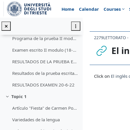
Skip to main content
EXAMEN ESCRITO DE LECTORADO DE LINGUA SPAGNOLA III (26-1-22)
Home
Calendar
Courses
RESULTADOS DE LA PRUEBA ESCRITA (26-1-22)
Prova scritta II modulo (18-5-22) Hora 16 Aula C
2279LETTORATO - L
Programa de la prueba II modulo (18-5-22)
El i
Examen escrito II modulo (18-5-22)
RESULTADOS DE LA PRUEBA ESCRITA (18-5-22)
Completion req
Resultados de la prueba escrita(6-6-2022)
Click on
El inglés
RESULTADOS EXAMEN 20-6-22
Topic 1
Collapse
Artículo "Fiesta" de Carmen Posadas
Variedades de la lengua