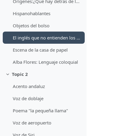
Orígenes:¿Qué hay detrás de las decisiones de consumo que tomamos?
Hispanohablantes
Objetos del bolso
El inglés que no entienden los españoles
Escena de la casa de papel
Alba Flores: Lenguaje coloquial
Topic 2
Collapse
Acento andaluz
Voz de doblaje
Poema "la pequeña llama"
Voz de aeropuerto
Voz de Siri