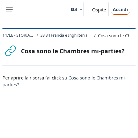
Vai al contenuto principale
Accedi
Ospite
Pannello laterale
147LE - STORIA MODERNA 2021
33 34 Francia e Inghilterra nella seconda metà del 500
Cosa sono le Chambres mi-parties?
Cosa sono le Chambres mi-parties?
Aggregazione dei criteri
Per aprire la risorsa fai click su
Cosa sono le Chambres mi-
parties?