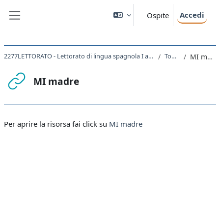
Vai al contenuto principale
Accedi
Ospite
Pannello laterale
2277LETTORATO - Lettorato di lingua spagnola I avanzati 2021
Topic 2
MI madre
MI madre
Aggregazione dei criteri
Per aprire la risorsa fai click su
MI madre