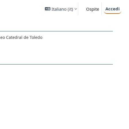
Accedi
Italiano ‎(it)‎
Ospite
deo Catedral de Toledo
o