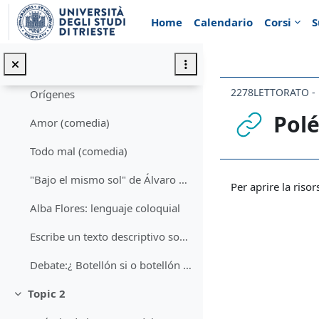
Vai al contenuto principale
Artículo: "Fiesta" de Carmen Posadas
Home
Calendario
Corsi
S
Como ser una bruja en el siglo XXI
Entrevista a Alba Flores
Orígenes
Polé
Amor (comedia)
Todo mal (comedia)
Aggregazione de
"Bajo el mismo sol" de Álvaro Soler
Per aprire la risor
Alba Flores: lenguaje coloquial
Escribe un texto descriptivo sobre cómo fue vuestra infancia en la escuela primaria, vuestros amigos, profesores, juegos, anécdotas.
Debate:¿ Botellón si o botellón no?
Topic 2
Minimizza