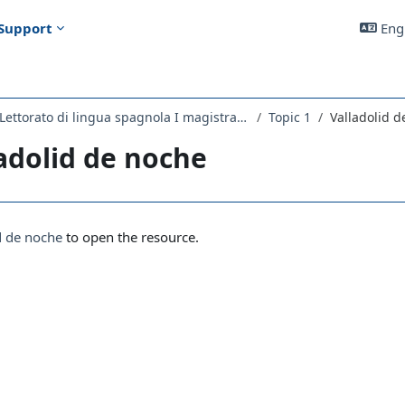
Support
Engl
2280LETTORATO - Lettorato di lingua spagnola I magistrale 2021
Topic 1
Valladolid 
adolid de noche
uirements
d de noche
to open the resource.