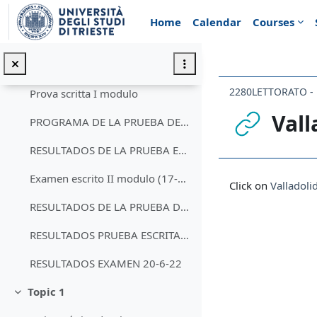
Skip to main content
Annunci
Home
Calendar
Courses
Programa de Lectorado de Lingua Spagnola I magistrale
Viaje a España 2022
Prova scritta I modulo
Vall
PROGRAMA DE LA PRUEBA DE LECTORADO DE LINGUA SPAGNOLA I MAGISTRALE (2022)
RESULTADOS DE LA PRUEBA ESCRITA DEL 27-1-22
Completion req
Examen escrito II modulo (17-5-22) hora 14 Aula 8
Click on
Valladoli
RESULTADOS DE LA PRUEBA DEL 17-5-22
RESULTADOS PRUEBA ESCRITA (6-6-2022)
RESULTADOS EXAMEN 20-6-22
Topic 1
Collapse