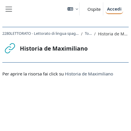
Vai al contenuto principale
Accedi
Ospite
Pannello laterale
2280LETTORATO - Lettorato di lingua spagnola I magistrale 2021
Topic 1
Historia de Maximiliano
Historia de Maximiliano
Aggregazione dei criteri
Per aprire la risorsa fai click su
Historia de Maximiliano