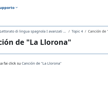
upporto
2277LETTORATO - Lettorato di lingua spagnola I avanzati 2021
Topic 4
Canción de 
ión de "La Llorona"
i criteri
sa fai click su
Canción de "La Llorona"