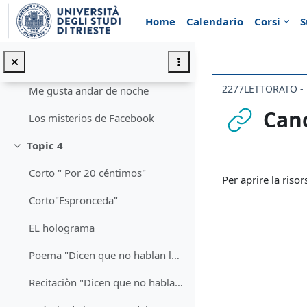
Vai al contenuto principale
Artículo de la semana del 18-10-21 al 23-10-21
Home
Calendario
Corsi
S
Poema de García Lorca
"La muchacha dorada" de Garcia Lorca
Me gusta andar de noche
Canc
Los misterios de Facebook
Topic 4
Minimizza
Aggregazione de
Corto " Por 20 céntimos"
Per aprire la risor
Corto"Espronceda"
EL holograma
Poema "Dicen que no hablan las plantas"
Recitaciòn "Dicen que no hablan las plantas"