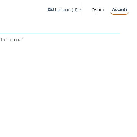
Accedi
Italiano ‎(it)‎
Ospite
"La Llorona"