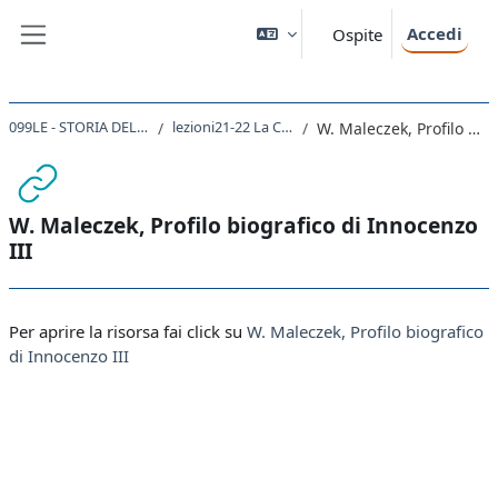
Vai al contenuto principale
Accedi
Ospite
Pannello laterale
099LE - STORIA DEL CRISTIANESIMO 2021
lezioni21-22 La Chiesa di Innocenzo III
W. Maleczek, Profilo biografico di Innocenzo III
W. Maleczek, Profilo biografico di Innocenzo
III
Aggregazione dei criteri
Per aprire la risorsa fai click su
W. Maleczek, Profilo biografico
di Innocenzo III