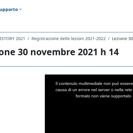
upporto
HISTORY 2021
Registrazione delle lezioni 2021-2022
Lezione 3
one 30 novembre 2021 h 14
i criteri
This
is
a
Il contenuto multimediale non può essere
modal
window.
causa di un errore nel server o nella rete 
formato non viene supportato.