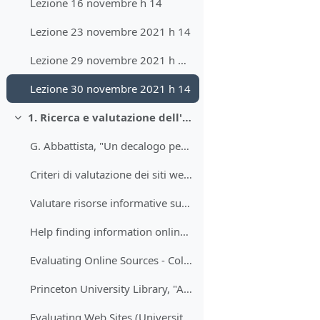
Lezione 16 novembre h 14
Lezione 23 novembre 2021 h 14
Lezione 29 novembre 2021 h 18 (sintesi causa malfunzionamento Teams)
Lezione 30 novembre 2021 h 14
1. Ricerca e valutazione dell'informazione storica e politica sul web
Minimizza
G. Abbattista, "Un decalogo per la valutazione delle risorse di rete"
Criteri di valutazione dei siti web, a cura di SBA-Units
Valutare risorse informative su web (Information Literacy-SBA-Università di Bologna)
Help finding information online (University of Edinburgh)
Evaluating Online Sources - Columbia University Libraries
Princeton University Library, "Authenticity and Performance: Evaluating Your Sources"
Evaluating Web Sites (University of Maryland)