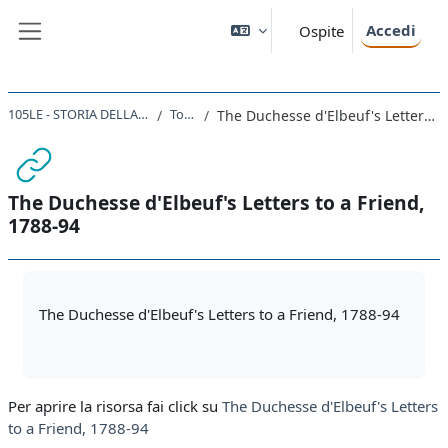
Vai al contenuto principale
Accedi
Ospite
Pannello laterale
105LE - STORIA DELLA FRANCIA 2021
Topic 49
The Duchesse d'Elbeuf's Letters to a Friend, 1788-94
The Duchesse d'Elbeuf's Letters to a Friend,
1788-94
Aggregazione dei criteri
The Duchesse d'Elbeuf's Letters to a Friend, 1788-94
Per aprire la risorsa fai click su
The Duchesse d'Elbeuf's Letters
to a Friend, 1788-94