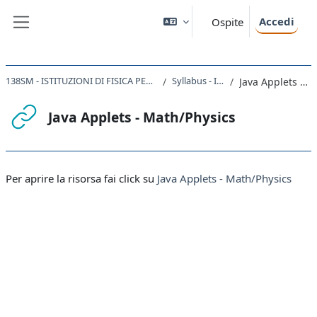
Vai al contenuto principale
Accedi
Ospite
Pannello laterale
138SM - ISTITUZIONI DI FISICA PER IL SISTEMA TERRA 2021/22
Syllabus - Introduzione
Java Applets - Math/Physics
Java Applets - Math/Physics
Aggregazione dei criteri
Per aprire la risorsa fai click su
Java Applets - Math/Physics