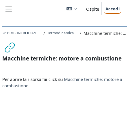
Vai al contenuto principale
Accedi
Ospite
Pannello laterale
261SM - INTRODUZIONE ALLA FISICA 2021
Termodinamica: secondo principio
Macchine termiche: motore a combustione
Macchine termiche: motore a combustione
Aggregazione dei criteri
Per aprire la risorsa fai click su
Macchine termiche: motore a
combustione