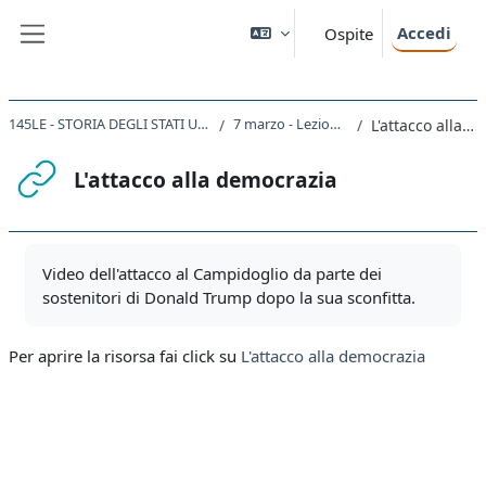
Vai al contenuto principale
Accedi
Ospite
Pannello laterale
145LE - STORIA DEGLI STATI UNITI D'AMERICA 2021
7 marzo - Lezione introduttiva
L'attacco alla democrazia
L'attacco alla democrazia
Aggregazione dei criteri
Video dell'attacco al Campidoglio da parte dei
sostenitori di Donald Trump dopo la sua sconfitta.
Per aprire la risorsa fai click su
L'attacco alla democrazia