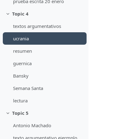
prueba escrita 20 enero
Topic 4
Minimizza
textos argumentativos
ucrania
resumen
guernica
Bansky
Semana Santa
lectura
Topic 5
Minimizza
Antonio Machado
texto argumentativo ejermplo derechos humanos