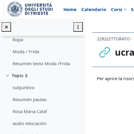
Vai al contenuto principale
Conectores
Home
Calendario
Corsi
S
Conectores textuales
escribir textos pautas
Ropa
ucr
Moda / Frida
Resumen texto Moda /Frida
Aggregazione de
Topic 3
Minimizza
Per aprire la risor
subjuntivo
Resumen pautas
Rosa Maria Calaf
audio educaciòn