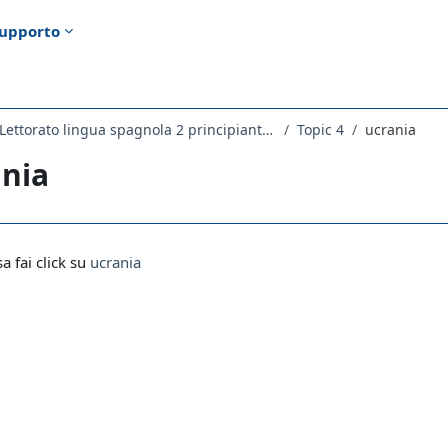
upporto
2282LETTORATO - Lettorato lingua spagnola 2 principianti anno scorso 2021
Topic 4
ucrania
ania
i criteri
sa fai click su
ucrania