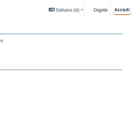
Accedi
Italiano ‎(it)‎
Ospite
do