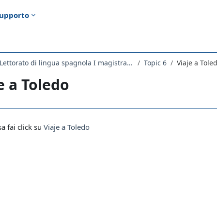
upporto
2280LETTORATO - Lettorato di lingua spagnola I magistrale 2021
Topic 6
Viaje a Tole
e a Toledo
i criteri
sa fai click su
Viaje a Toledo