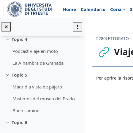
Vai al contenuto principale
Topic 3
Minimizza
Home
Calendario
Corsi
S
Documental sobre Maximiliano y Carlotta
Guia del castillo de Chapultepec
Topic 4
Minimizza
Viaj
Podcast Viaje en moto
La Alhambra de Granada
Aggregazione de
Topic 5
Minimizza
Per aprire la risor
Madrid a vista de pájaro
Misterios del museo del Prado
Buen camino
Topic 6
Minimizza