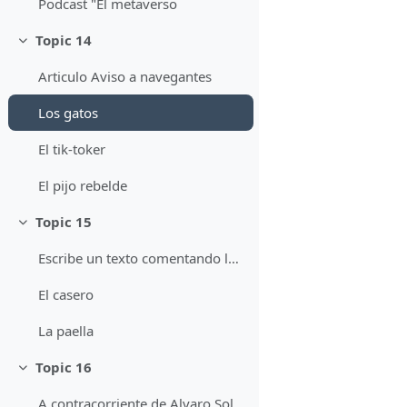
Podcast "El metaverso
Topic 14
Minimizza
Articulo Aviso a navegantes
Los gatos
El tik-toker
El pijo rebelde
Topic 15
Minimizza
Escribe un texto comentando la pelicula Scoop
El casero
La paella
Topic 16
Minimizza
A contracorriente de Alvaro Soler