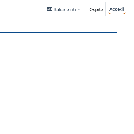
Accedi
Italiano ‎(it)‎
Ospite