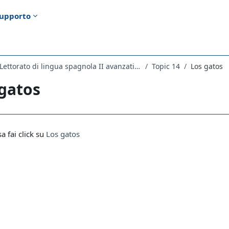
upporto
2278LETTORATO - Lettorato di lingua spagnola II avanzati 2021
Topic 14
Los gatos
gatos
i criteri
sa fai click su
Los gatos