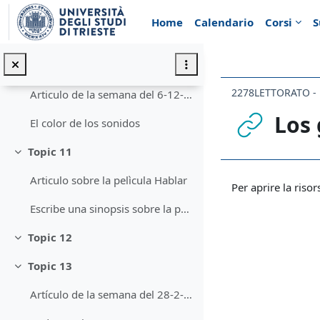
Vai al contenuto principale
Entrevista La teoria de la abuela
Home
Calendario
Corsi
S
Escribe la sinopsis (argumento, personajes y opinión personal)de la película Perdiendo el norte
Topic 10
Minimizza
Articulo de la semana del 6-12-21 al 10-12-21
Los 
El color de los sonidos
Topic 11
Minimizza
Aggregazione de
Articulo sobre la pelìcula Hablar
Per aprire la risor
Escribe una sinopsis sobre la película Hablar: argumento, personajes principales, opinión personal(300 palabras aprox.)
Topic 12
Minimizza
Topic 13
Minimizza
Artículo de la semana del 28-2-22 al 4-3-22