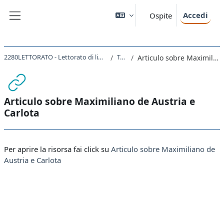
Vai al contenuto principale
Accedi
Ospite
Pannello laterale
2280LETTORATO - Lettorato di lingua spagnola I magistrale 2021
Topic 10
Articulo sobre Maximiliano de Austria e Carlota
Articulo sobre Maximiliano de Austria e
Carlota
Aggregazione dei criteri
Per aprire la risorsa fai click su
Articulo sobre Maximiliano de
Austria e Carlota