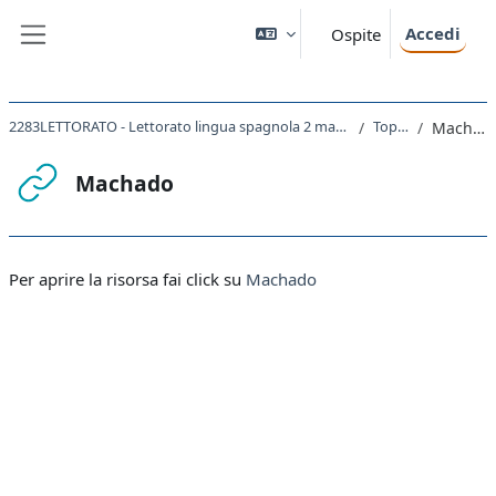
Vai al contenuto principale
Accedi
Ospite
Pannello laterale
2283LETTORATO - Lettorato lingua spagnola 2 magistrale 2021
Topic 4
Machado
Machado
Aggregazione dei criteri
Per aprire la risorsa fai click su
Machado