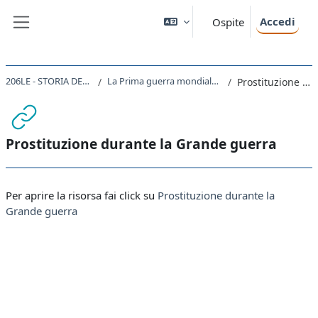
Vai al contenuto principale
Accedi
Ospite
Pannello laterale
206LE - STORIA DELLE DONNE E DI GENERE 2021
La Prima guerra mondiale: femminismo, ruoli delle donne e pacifismo
Prostituzione durante la Grande guerra
Prostituzione durante la Grande guerra
Aggregazione dei criteri
Per aprire la risorsa fai click su
Prostituzione durante la
Grande guerra