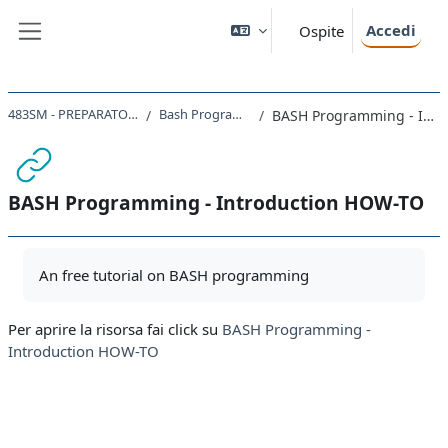
Vai al contenuto principale
Accedi
Ospite
Pannello laterale
483SM - PREPARATORY COURSE 2022
Bash Programming and Git
BASH Programming - Introduction HOW-TO
BASH Programming - Introduction HOW-TO
Aggregazione dei criteri
An free tutorial on BASH programming
Per aprire la risorsa fai click su
BASH Programming -
Introduction HOW-TO