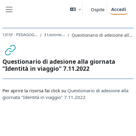
Vai al contenuto principale
Accedi
Ospite
Pannello laterale
131SF - PEDAGOGIA INTERCULTURALE 2022
3 Lezione: Identità in viaggio
Questionario di adesione alla giornata "Identità in viaggio" 7.11.2022
Questionario di adesione alla giornata
"Identità in viaggio" 7.11.2022
Aggregazione dei criteri
Per aprire la risorsa fai click su
Questionario di adesione alla
giornata "Identità in viaggio" 7.11.2022