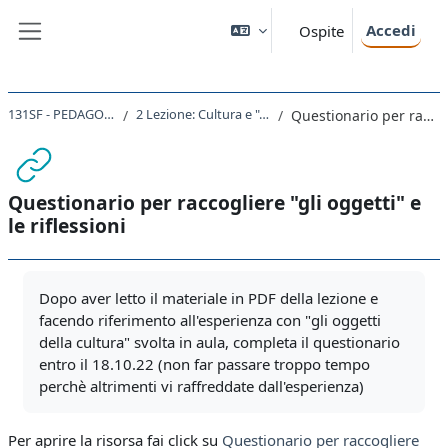
Vai al contenuto principale
Accedi
Ospite
Pannello laterale
131SF - PEDAGOGIA INTERCULTURALE 2022
2 Lezione: Cultura e "oggetti che dicono della mia cultura"
Questionario per raccogliere "gli oggetti" e le riflessioni
Questionario per raccogliere "gli oggetti" e
le riflessioni
Aggregazione dei criteri
Dopo aver letto il materiale in PDF della lezione e
facendo riferimento all'esperienza con "gli oggetti
della cultura" svolta in aula, completa il questionario
entro il 18.10.22 (non far passare troppo tempo
perchè altrimenti vi raffreddate dall'esperienza)
Per aprire la risorsa fai click su
Questionario per raccogliere