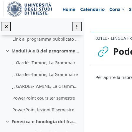
Vai al contenuto principale
Introduzione
Minimizza
Home
Calendario
Corsi
S
Annunci
Programma del corso
Minimizza
021LE - LINGUA F
Link al programma pubblicato sul sito
Pod
Moduli A e B del programma: materiali utili per sostenere l'esame
Minimizza
J. Gardès-Tamine, La Grammaire: méthodes et notions
Aggregazione de
J. Gardes-Tamine, La Grammaire
Per aprire la risor
J. GARDES-TAMINE, La Grammaire-Exercices-1
PowerPoint cours Ier semestre
PowerPoint lezioni II semestre
Fonetica e fonologia del francese: supporti utili per lo studio individuale
Minimizza