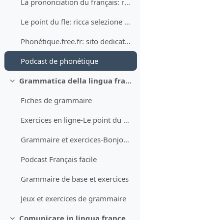
La prononciation du français: règles de base
Le point du fle: ricca selezione di esercizi di fonetica
Phonétique.free.fr: sito dedicato esclusivamente alla pronuncia del francese
Podcast de phonétique
Grammatica della lingua francese: supporti utili per lo studio individuale
Minimizza
Fiches de grammaire
Exercices en ligne-Le point du FLE
Grammaire et exercices-Bonjour de France
Podcast Français facile
Grammaire de base et exercices
Jeux et exercices de grammaire
Comunicare in lingua francese: materiali utili per lo studio individuale