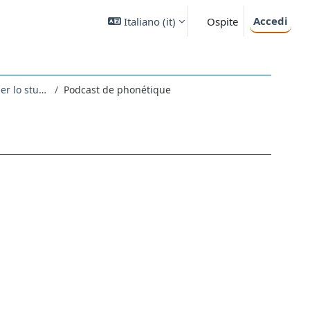
Accedi
Italiano ‎(it)‎
Ospite
Fonetica e fonologia del francese: supporti utili per lo studio individuale
Podcast de phonétique