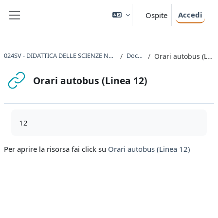
Vai al contenuto principale
Accedi
Ospite
Pannello laterale
024SV - DIDATTICA DELLE SCIENZE NATURALI 2023
Docente
Orari autobus (Linea 12)
Orari autobus (Linea 12)
Aggregazione dei criteri
12
Per aprire la risorsa fai click su
Orari autobus (Linea 12)