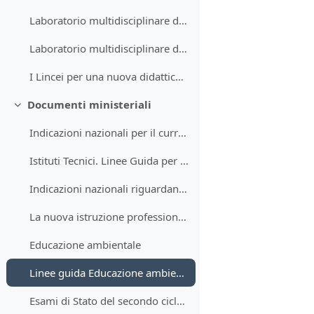
Laboratorio multidisciplinare di formazione degli insegnanti (a. a. 2017-18)
Laboratorio multidisciplinare di formazione degli insegnanti (a. a. 2018-19)
I Lincei per una nuova didattica nella scuola: una rete nazionale - Polo di Trieste - PROGRAMMA DI SCIENZE “STRUTTURE SPAZIALI IN NATURA”
Documenti ministeriali
Minimizza
Indicazioni nazionali per il curricolo della scuola dell'infanzia e del primo ciclo dell'istruzione (2012)
Istituti Tecnici. Linee Guida per il passaggio al nuovo ordinamento – Allegato A) Declinazione dei risultati di apprendimento in conoscenze e abilità per il primo biennio (d.P.R. 15 marzo 2010, articolo 8, comma 3)
Indicazioni nazionali riguardanti gli obiettivi specifici di apprendimento concernenti le attività e gli insegnamenti compresi nei piani degli studi previsti per i percorsi liceali
La nuova istruzione professionale
Educazione ambientale
Linee guida Educazione ambientale per lo sviluppo sostenibile 2014
Esami di Stato del secondo ciclo di istruzione a.s. 2018/2019 D.M. 769 del 26 Novembre 2018