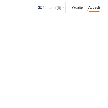
Accedi
Italiano ‎(it)‎
Ospite