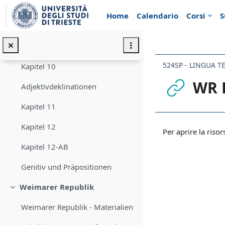
Vai al contenuto principale
Kapitel 8
Home
Calendario
Corsi
S
Kapitel 9
Kapitel 9 AB
524SP - LINGUA T
Kapitel 10
WR 
Adjektivdeklinationen
Kapitel 11
Aggregazione de
Kapitel 12
Per aprire la risor
Kapitel 12-AB
Genitiv und Präpositionen
Weimarer Republik
Minimizza
Weimarer Republik - Materialien