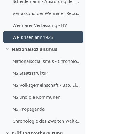
Scheidemann - Ausrufung der Republik
Verfassung der Weimarer Republik - Preuß
Weimarer Verfassung - HV
WR Krisenjahr 1923
Nationalsozialismus
Minimizza
Nationalsozialismus - Chronologie
NS Staatsstruktur
NS Volksgemeinschaft - Bsp. Eintopfsonntag
NS und die Kommunen
NS Propaganda
Chronologie des Zweiten Weltkrieges
Prüfungsvorbereitung