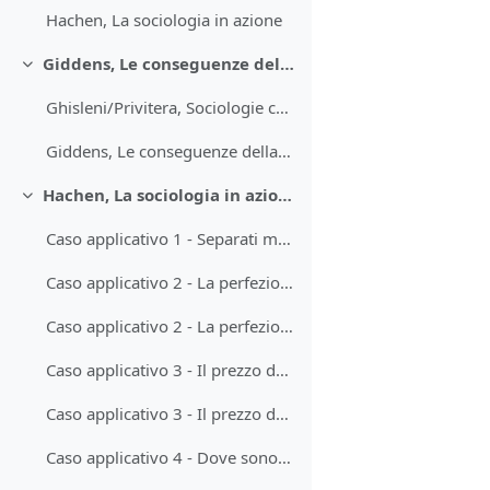
Hachen, La sociologia in azione
Giddens, Le conseguenze della modernità
Minimizza
Ghisleni/Privitera, Sociologie contemporanee
Giddens, Le conseguenze della modernità
Hachen, La sociologia in azione - Casi applicativi
Minimizza
Caso applicativo 1 - Separati ma più sicuri (Caso 1, Cap. 1, Hachen) - PROVA
Caso applicativo 2 - La perfezione o la rovina (Caso 1, Cap. 3, Hachen) - PER GLI ISCRITTI AL CORSO
Caso applicativo 2 - La perfezione o la rovina (Caso 1, Cap. 3, Hachen) - PER CHI HA SOLO ACCESSO OSPITE
Caso applicativo 3 - Il prezzo dell'ammissione (Caso 1, Cap. 4, Hachen) - PER GLI ISCRITTI AL CORSO
Caso applicativo 3 - Il prezzo dell'ammissione (Caso 1, Cap. 4, Hachen) - PER CHI HA SOLO ACCESSO OSPITE
Caso applicativo 4 - Dove sono finiti tutti i salmoni? (Caso 1, Cap. 5, Hachen) - PER GLI ISCRITTI AL CORSO