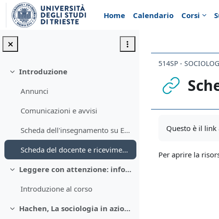
Vai al contenuto principale
Home
Calendario
Corsi
S
514SP - SOCIOLOG
Introduzione
Minimizza
Sche
Annunci
Comunicazioni e avvisi
Aggregazione de
Questo è il lin
Scheda dell'insegnamento su Esse3
Scheda del docente e ricevimento
Per aprire la risor
Leggere con attenzione: informazioni sul corso
Minimizza
Introduzione al corso
Hachen, La sociologia in azione
Minimizza