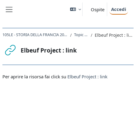
Vai al contenuto principale
Accedi
Ospite
Pannello laterale
105LE - STORIA DELLA FRANCIA 2023
Topic 27
Elbeuf Project : link
Elbeuf Project : link
Aggregazione dei criteri
Per aprire la risorsa fai click su
Elbeuf Project : link