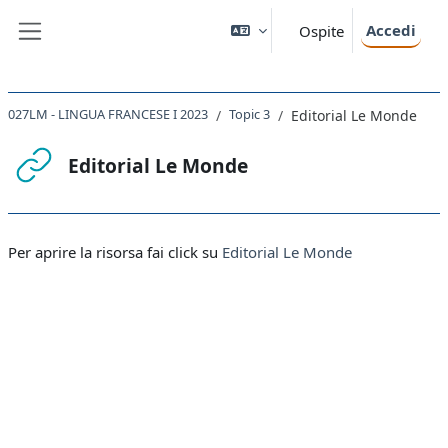
Vai al contenuto principale
Accedi
Ospite
Pannello laterale
027LM - LINGUA FRANCESE I 2023
Topic 3
Editorial Le Monde
Editorial Le Monde
Aggregazione dei criteri
Per aprire la risorsa fai click su
Editorial Le Monde