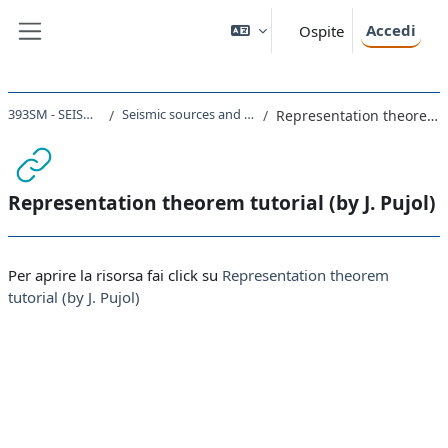
Vai al contenuto principale
Accedi
Ospite
Pannello laterale
393SM - SEISMOLOGY 2023
Seismic sources and their representation
Representation theorem tutorial (by J. Pujol)
Representation theorem tutorial (by J. Pujol)
Aggregazione dei criteri
Per aprire la risorsa fai click su
Representation theorem
tutorial (by J. Pujol)