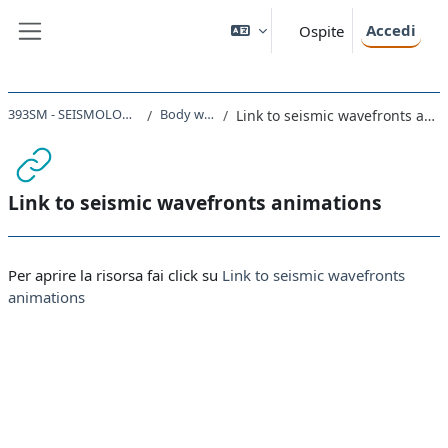
Vai al contenuto principale
Accedi
Ospite
Pannello laterale
393SM - SEISMOLOGY 2023
Body waves
Link to seismic wavefronts animations
Link to seismic wavefronts animations
Aggregazione dei criteri
Per aprire la risorsa fai click su
Link to seismic wavefronts
animations