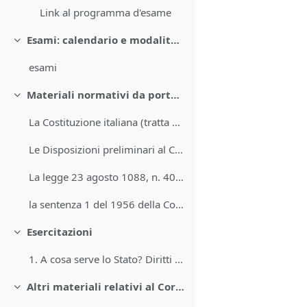
Link al programma d'esame
Esami: calendario e modalità di iscrizione
Collapse
esami
Materiali normativi da portare a lezione
Collapse
La Costituzione italiana (tratta dal sito del Senato)
Le Disposizioni preliminari al Codice civile (c.d. "preleggi")
La legge 23 agosto 1088, n. 400 (estratto)
la sentenza 1 del 1956 della Corte cosittuzionale
Esercitazioni
Collapse
1. A cosa serve lo Stato? Diritti "vecchi" e diritti "nuovi"
Altri materiali relativi al Corso di diritto costituzionale
Collapse