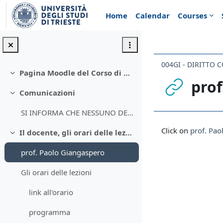
Skip to main content
Home
Calendar
Courses
004GI - DIRITTO 
Pagina Moodle del Corso di Diritto costituzionale 2024-2025
Collapse
prof
Comunicazioni
Collapse
SI INFORMA CHE NESSUNO DEI CANDIDATI HA SUPERATO L...
Completion req
Click on
prof. Pao
Il docente, gli orari delle lezioni, il programma d'esame
Collapse
prof. Paolo Giangaspero
Gli orari delle lezioni
link all'orario
programma