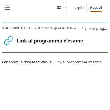
Vai al contenuto principale
Accedi
Ospite
Pannello laterale
004GI - DIRITTO COSTITUZIONALE 2024
Il docente, gli orari delle lezioni, il programma d'esame
Link al programma d'esame
Link al programma d'esame
Aggregazione dei criteri
Per aprire la risorsa fai click su
Link al programma d'esame