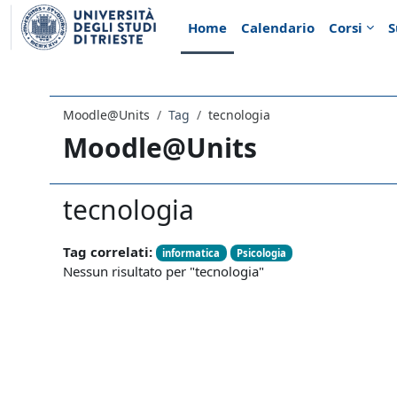
Vai al contenuto principale
Home
Calendario
Corsi
S
Moodle@Units
Tag
tecnologia
Moodle@Units
tecnologia
Tag correlati:
informatica
Psicologia
Nessun risultato per "tecnologia"