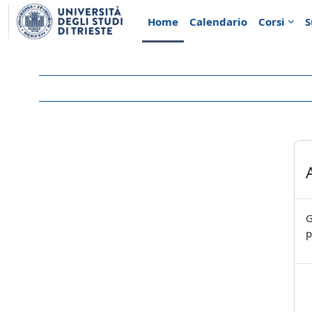
Vai al contenuto principale
Home
Calendario
Corsi
S
G
p