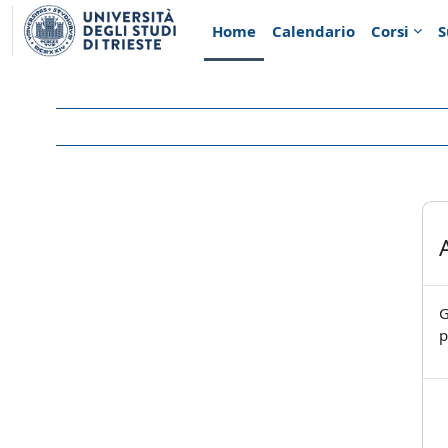
Vai al contenuto principale
Home
Calendario
Corsi
S
G
p