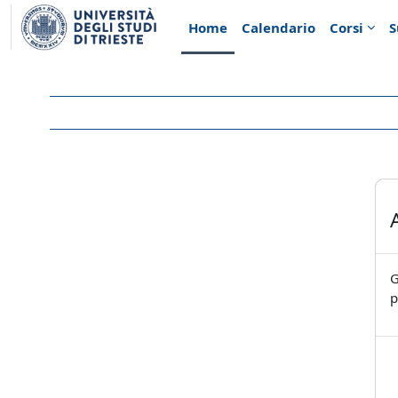
Vai al contenuto principale
Home
Calendario
Corsi
S
G
p