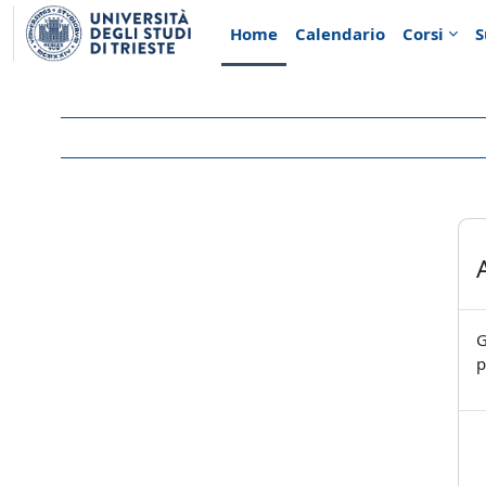
Vai al contenuto principale
Home
Calendario
Corsi
S
G
p