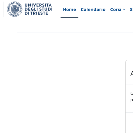
Vai al contenuto principale
Home
Calendario
Corsi
S
G
p