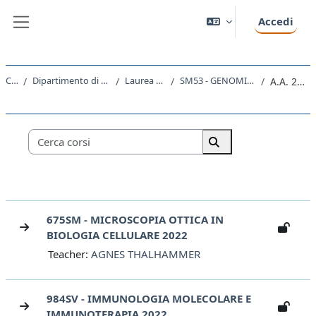
Vai al contenuto principale
Accedi
Pannello laterale
Corsi
Dipartimento di Scienze della Vita
Laurea Magistrale
SM53 - GENOMICA FUNZIONALE
A.A. 2022 - 2023
Categorie di corso
Cerca corsi
Cerca corsi
675SM - MICROSCOPIA OTTICA IN
BIOLOGIA CELLULARE 2022
Teacher:
AGNES THALHAMMER
984SV - IMMUNOLOGIA MOLECOLARE E
IMMUNOTERAPIA 2022