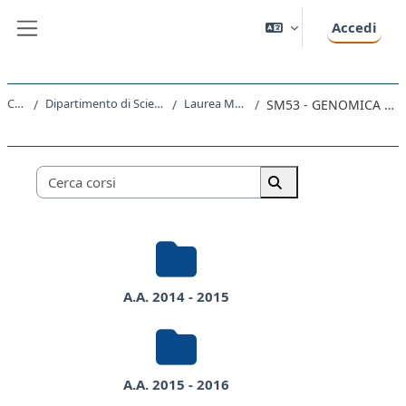
Vai al contenuto principale
Accedi
Pannello laterale
Corsi
Dipartimento di Scienze della Vita
Laurea Magistrale
SM53 - GENOMICA FUNZIONALE
Categorie di corso
Cerca corsi
Cerca corsi
A.A. 2014 - 2015
A.A. 2015 - 2016