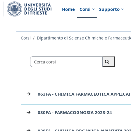
Vai al contenuto principale
Home
Corsi
Supporto
Corsi
Dipartimento di Scienze Chimiche e Farmaceuti
Categorie di corso
Cerca corsi
Cerca corsi
063FA - CHIMICA FARMACEUTICA APPLICAT
030FA - FARMACOGNOSIA 2023-24
029FA - CHIMICA ORGANICA AVANZATA 20