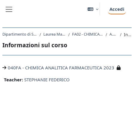
Vai al contenuto principale
Accedi
Pannello laterale
Dipartimento di Scienze Chimiche e Farmaceutiche
Laurea Magistrale Ciclo Unico 5 anni
FA02 - CHIMICA E TECNOLOGIA FARMACEUTICHE
A.A. 2023 - 2024
Introduzione
Informazioni sul corso
040FA - CHIMICA ANALITICA FARMACEUTICA 2023
Teacher:
STEPHANIE FEDERICO