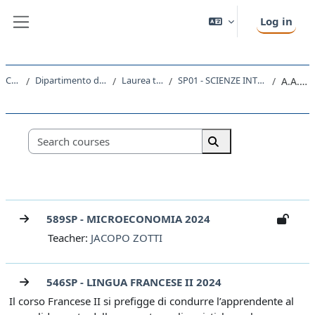
Skip to main content
Log in
Side panel
Courses
Dipartimento di Scienze Politiche e Sociali
Laurea triennale (DM270)
SP01 - SCIENZE INTERNAZIONALI E DIPLOMATICHE
A.A. 2024 - 2025
Course categories
Search courses
Search courses
589SP - MICROECONOMIA 2024
Teacher:
JACOPO ZOTTI
546SP - LINGUA FRANCESE II 2024
Il corso Francese II si prefigge di condurre l’apprendente al