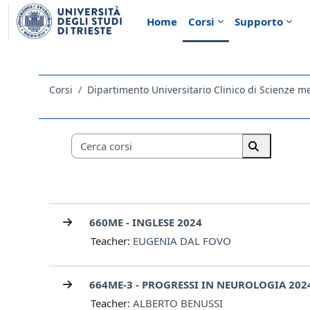
Vai al contenuto principale
Home
Corsi
Supporto
Corsi
Categorie di corso
Cerca corsi
Cerca corsi
660ME - INGLESE 2024
Teacher:
EUGENIA DAL FOVO
664ME-3 - PROGRESSI IN NEUROLOGIA 202
Teacher:
ALBERTO BENUSSI