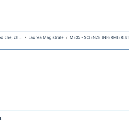
Dipartimento Universitario Clinico di Scienze mediche, chirurgiche e della salute
Laurea Magistrale
ME05 - SCIENZE INFERMIERIS
4