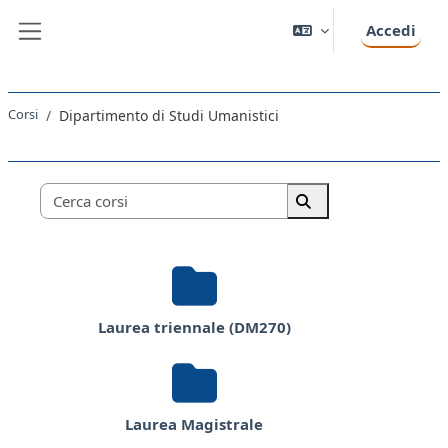
Vai al contenuto principale
Accedi
Pannello laterale
Corsi
Dipartimento di Studi Umanistici
Categorie di corso
Cerca corsi
Cerca corsi
Laurea triennale (DM270)
Laurea Magistrale