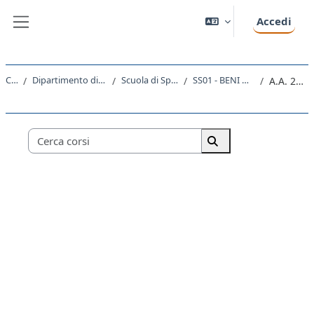
Vai al contenuto principale
Accedi
Pannello laterale
Corsi
Dipartimento di Studi Umanistici
Scuola di Specializzazione
SS01 - BENI ARCHEOLOGICI
A.A. 2018 - 2019
Categorie di corso
Cerca corsi
Cerca corsi