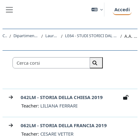
Vai al contenuto principale
Accedi
Pannello laterale
Corsi
Dipartimento di Studi Umanistici
Laurea Magistrale
LE64 - STUDI STORICI DAL MEDIOEVO ALL'ETA CONTEMPORANEA
A.A. 2019 - 2020
Categorie di corso
Cerca corsi
Cerca corsi
042LM - STORIA DELLA CHIESA 2019
Teacher:
LILIANA FERRARI
062LM - STORIA DELLA FRANCIA 2019
Teacher:
CESARE VETTER