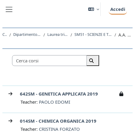
Vai al contenuto principale
Accedi
Pannello laterale
Corsi
Dipartimento di Scienze della Vita
Laurea triennale (DM270)
SM51 - SCIENZE E TECNOLOGIE BIOLOGICHE
A.A. 2019 - 2020
Categorie di corso
Cerca corsi
Cerca corsi
642SM - GENETICA APPLICATA 2019
Teacher:
PAOLO EDOMI
014SM - CHIMICA ORGANICA 2019
Teacher:
CRISTINA FORZATO